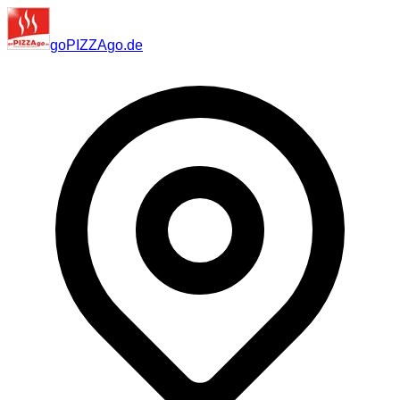
go
PIZZA
go
.de