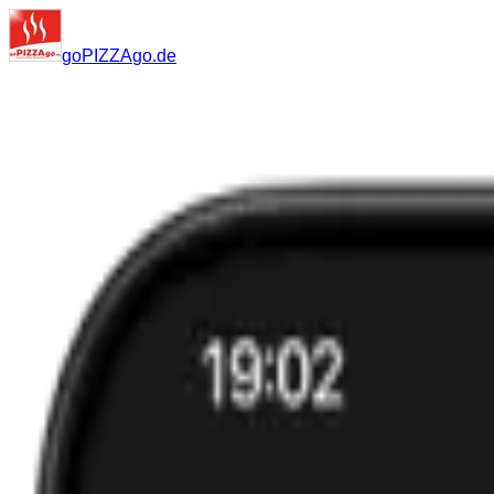
go
PIZZA
go
.de