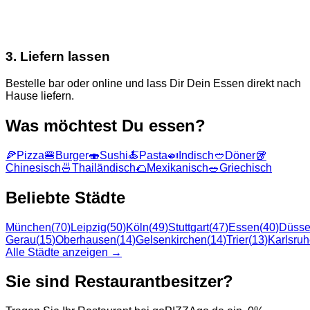
3. Liefern lassen
Bestelle bar oder online und lass Dir Dein Essen direkt nach
Hause liefern.
Was möchtest Du essen?
🍕
Pizza
🍔
Burger
🍣
Sushi
🍝
Pasta
🍛
Indisch
🥙
Döner
🥡
Chinesisch
🍜
Thailändisch
🌮
Mexikanisch
🥗
Griechisch
Beliebte Städte
München
(
70
)
Leipzig
(
50
)
Köln
(
49
)
Stuttgart
(
47
)
Essen
(
40
)
Düsse
Gerau
(
15
)
Oberhausen
(
14
)
Gelsenkirchen
(
14
)
Trier
(
13
)
Karlsru
Alle Städte anzeigen →
Sie sind Restaurantbesitzer?