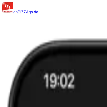
go
PIZZA
go
.de