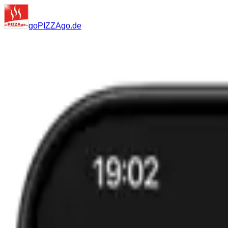
go
PIZZA
go
.de