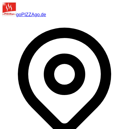
go
PIZZA
go
.de