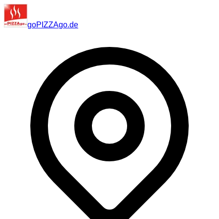
go
PIZZA
go
.de