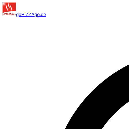
go
PIZZA
go
.de