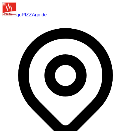
go
PIZZA
go
.de