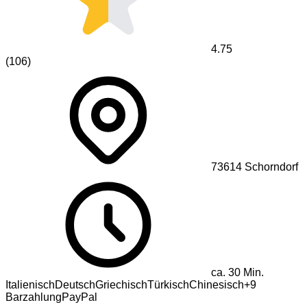
4.75
(
106
)
73614
Schorndorf
ca.
30
Min.
Italienisch
Deutsch
Griechisch
Türkisch
Chinesisch
+
9
Barzahlung
PayPal