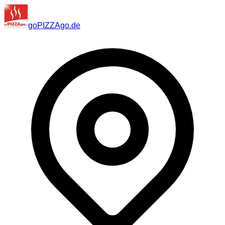
go
PIZZA
go
.de