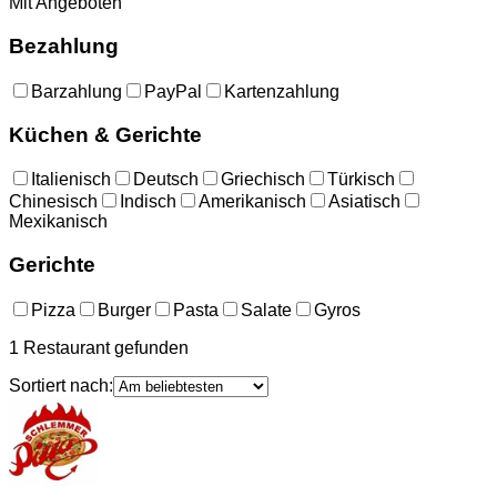
Mit Angeboten
Bezahlung
Barzahlung
PayPal
Kartenzahlung
Küchen & Gerichte
Italienisch
Deutsch
Griechisch
Türkisch
Chinesisch
Indisch
Amerikanisch
Asiatisch
Mexikanisch
Gerichte
Pizza
Burger
Pasta
Salate
Gyros
1
Restaurant
gefunden
Sortiert nach: