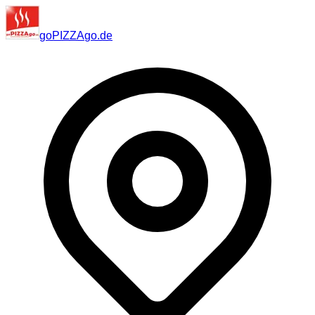
go
PIZZA
go
.de