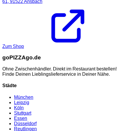
61,
91522
Ansbach
Zum Shop
go
PIZZA
go.de
Ohne Zwischenhändler. Direkt im Restaurant bestellen!
Finde Deinen Lieblingslieferservice in Deiner Nähe.
Städte
München
Leipzig
Köln
Stuttgart
Essen
Düsseldorf
Reutlingen