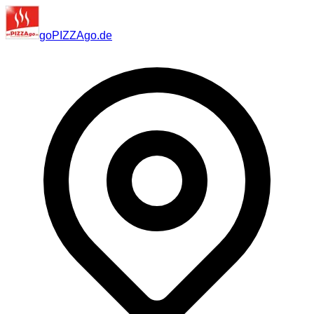
go
PIZZA
go
.de