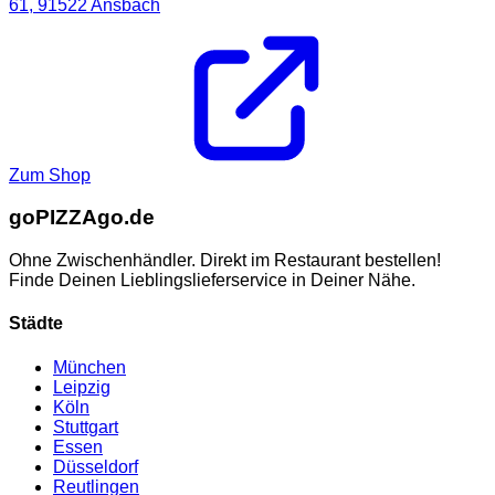
61,
91522
Ansbach
Zum Shop
go
PIZZA
go.de
Ohne Zwischenhändler. Direkt im Restaurant bestellen!
Finde Deinen Lieblingslieferservice in Deiner Nähe.
Städte
München
Leipzig
Köln
Stuttgart
Essen
Düsseldorf
Reutlingen