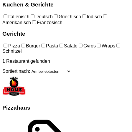
Küchen & Gerichte
Italienisch
Deutsch
Griechisch
Indisch
Amerikanisch
Französisch
Gerichte
Pizza
Burger
Pasta
Salate
Gyros
Wraps
Schnitzel
1
Restaurant
gefunden
Sortiert nach:
Pizzahaus