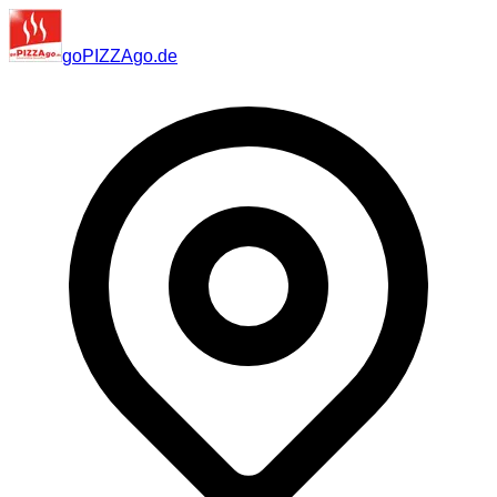
go
PIZZA
go
.de