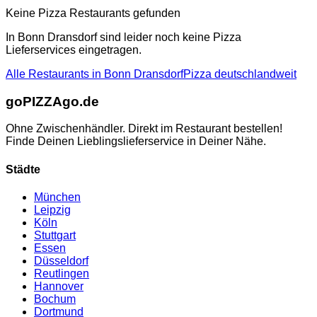
Keine
Pizza
Restaurants gefunden
In
Bonn Dransdorf
sind leider noch keine
Pizza
Lieferservices eingetragen.
Alle Restaurants in
Bonn Dransdorf
Pizza
deutschlandweit
go
PIZZA
go.de
Ohne Zwischenhändler. Direkt im Restaurant bestellen!
Finde Deinen Lieblingslieferservice in Deiner Nähe.
Städte
München
Leipzig
Köln
Stuttgart
Essen
Düsseldorf
Reutlingen
Hannover
Bochum
Dortmund