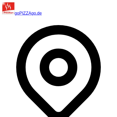
go
PIZZA
go
.de