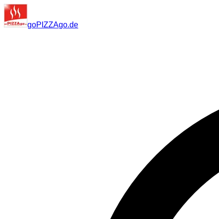
go
PIZZA
go
.de