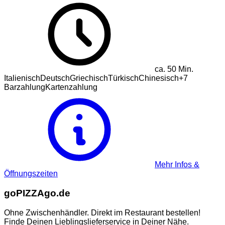
ca.
50
Min.
Italienisch
Deutsch
Griechisch
Türkisch
Chinesisch
+
7
Barzahlung
Kartenzahlung
Mehr Infos &
Öffnungszeiten
go
PIZZA
go.de
Ohne Zwischenhändler. Direkt im Restaurant bestellen!
Finde Deinen Lieblingslieferservice in Deiner Nähe.