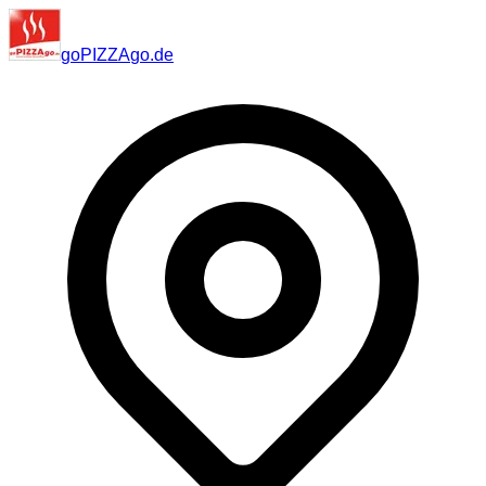
go
PIZZA
go
.de