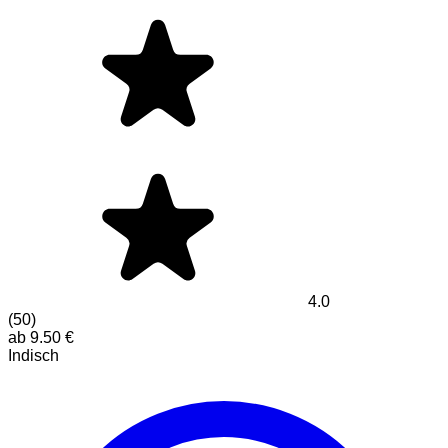
4.0
(
50
)
ab
9.50
€
Indisch