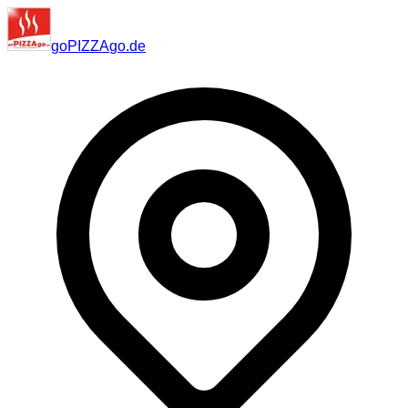
go
PIZZA
go
.de