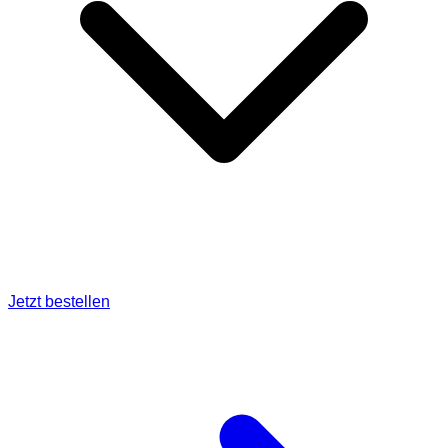
Jetzt bestellen