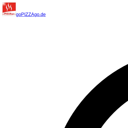
go
PIZZA
go
.de