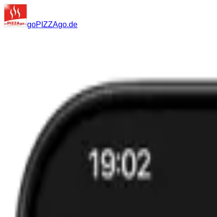
go
PIZZA
go
.de