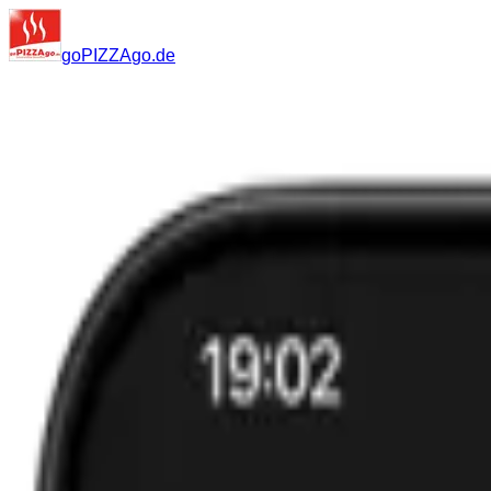
go
PIZZA
go
.de