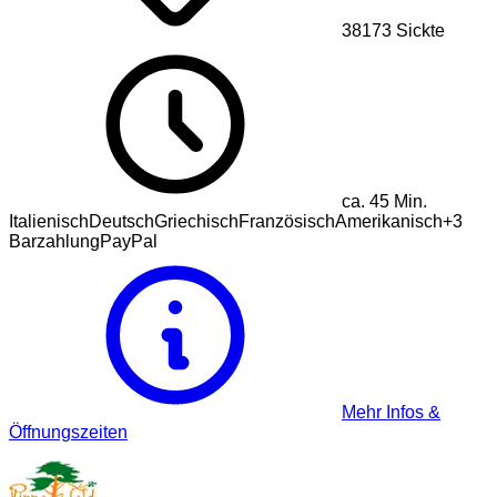
38173
Sickte
ca.
45
Min.
Italienisch
Deutsch
Griechisch
Französisch
Amerikanisch
+
3
Barzahlung
PayPal
Mehr Infos &
Öffnungszeiten