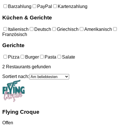
Barzahlung
PayPal
Kartenzahlung
Küchen & Gerichte
Italienisch
Deutsch
Griechisch
Amerikanisch
Französisch
Gerichte
Pizza
Burger
Pasta
Salate
2
Restaurants
gefunden
Sortiert nach:
Flying Croque
Offen