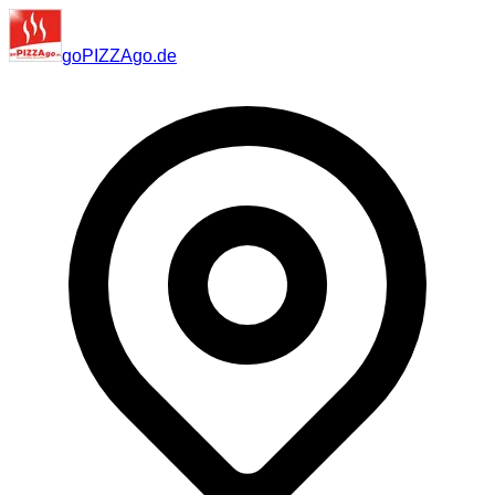
go
PIZZA
go
.de