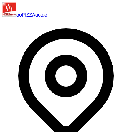
go
PIZZA
go
.de