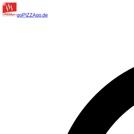
go
PIZZA
go
.de