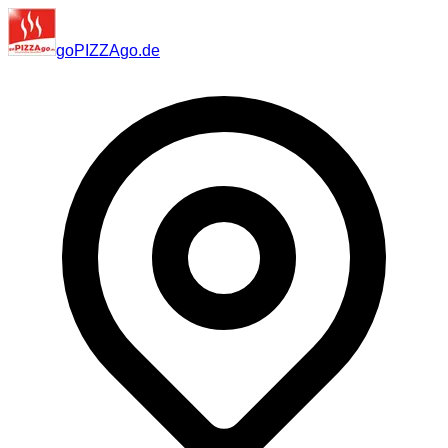
go
PIZZA
go
.de