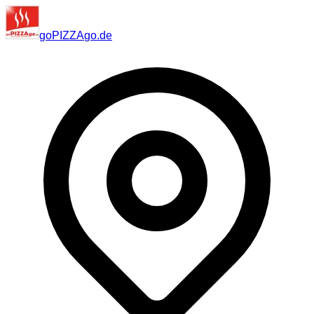
go
PIZZA
go
.de