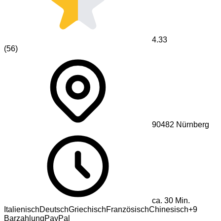
4.33
(
56
)
90482
Nürnberg
ca.
30
Min.
Italienisch
Deutsch
Griechisch
Französisch
Chinesisch
+
9
Barzahlung
PayPal