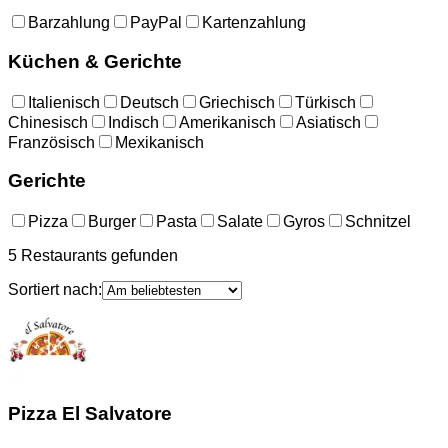
Barzahlung
PayPal
Kartenzahlung
Küchen & Gerichte
Italienisch
Deutsch
Griechisch
Türkisch
Chinesisch
Indisch
Amerikanisch
Asiatisch
Französisch
Mexikanisch
Gerichte
Pizza
Burger
Pasta
Salate
Gyros
Schnitzel
5
Restaurants
gefunden
Sortiert nach:
Pizza El Salvatore