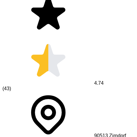
4.74
(
43
)
90513
Zirndorf