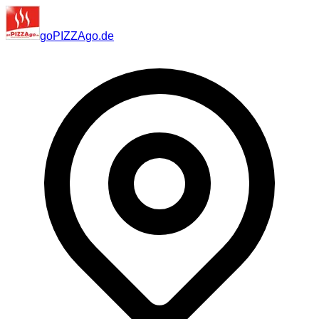
go
PIZZA
go
.de