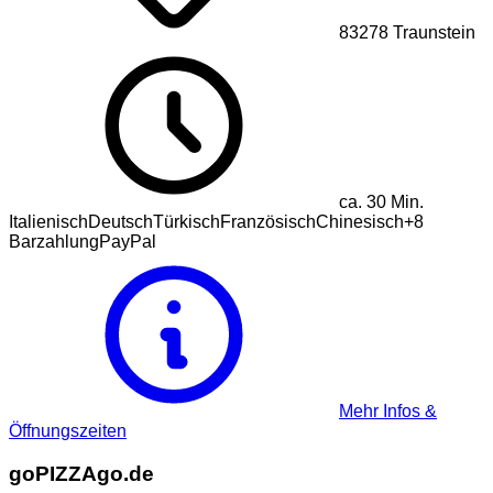
83278
Traunstein
ca.
30
Min.
Italienisch
Deutsch
Türkisch
Französisch
Chinesisch
+
8
Barzahlung
PayPal
Mehr Infos &
Öffnungszeiten
go
PIZZA
go.de