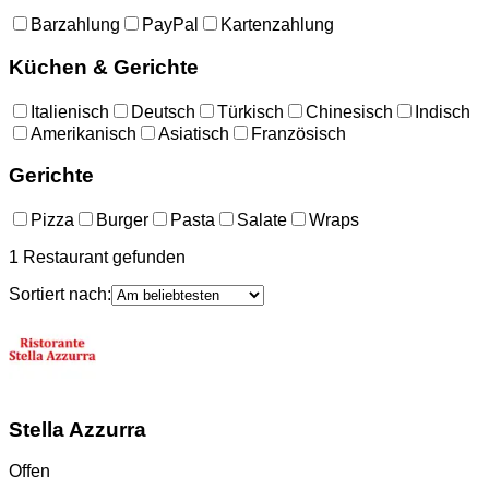
Barzahlung
PayPal
Kartenzahlung
Küchen & Gerichte
Italienisch
Deutsch
Türkisch
Chinesisch
Indisch
Amerikanisch
Asiatisch
Französisch
Gerichte
Pizza
Burger
Pasta
Salate
Wraps
1
Restaurant
gefunden
Sortiert nach:
Stella Azzurra
Offen