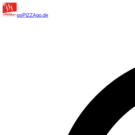
go
PIZZA
go
.de