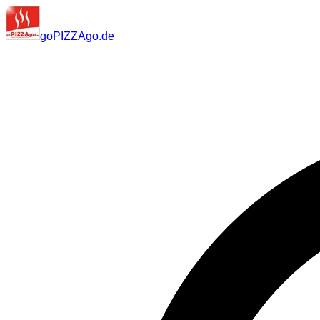
go
PIZZA
go
.de