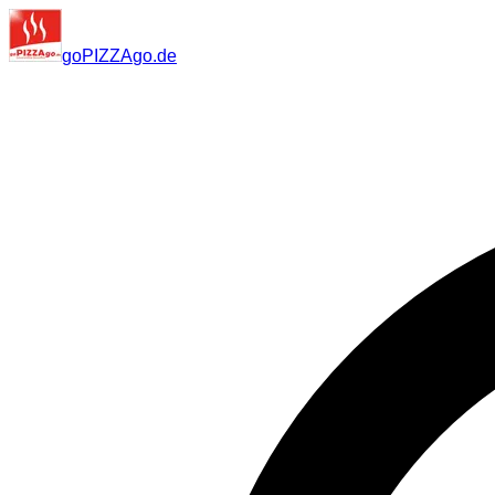
go
PIZZA
go
.de