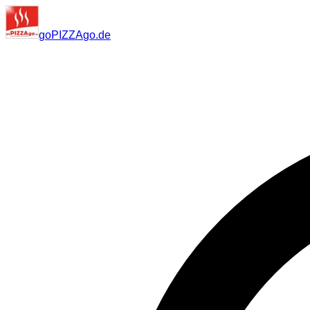
go
PIZZA
go
.de