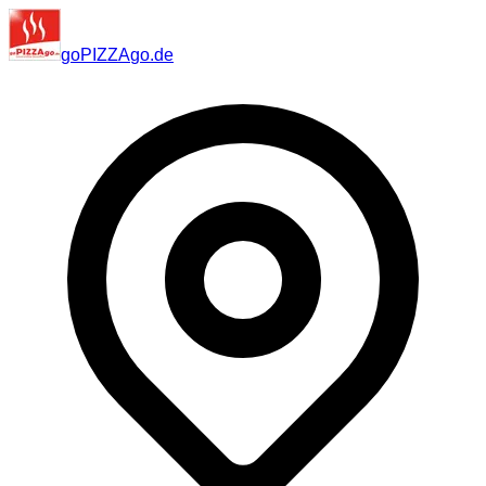
go
PIZZA
go
.de