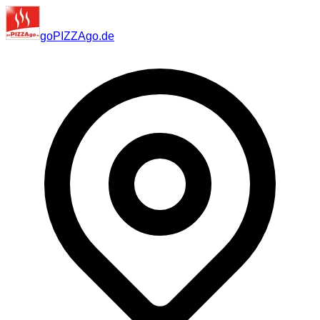
go
PIZZA
go
.de