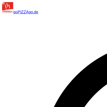
go
PIZZA
go
.de