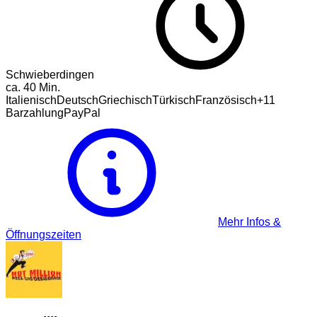
Schwieberdingen
ca.
40
Min.
Italienisch
Deutsch
Griechisch
Türkisch
Französisch
+
11
Barzahlung
PayPal
Mehr Infos &
Öffnungszeiten