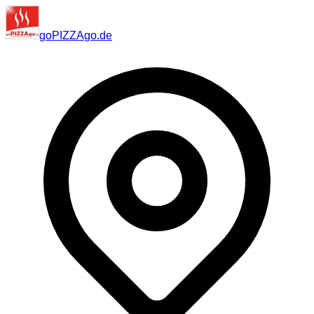
go
PIZZA
go
.de