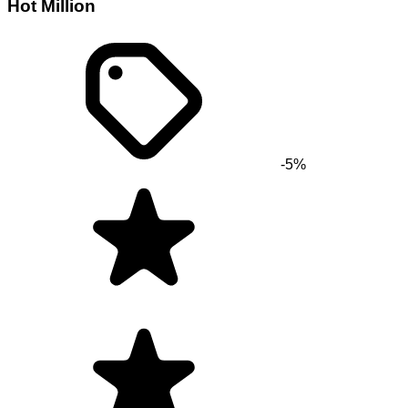
Hot Million
-5%