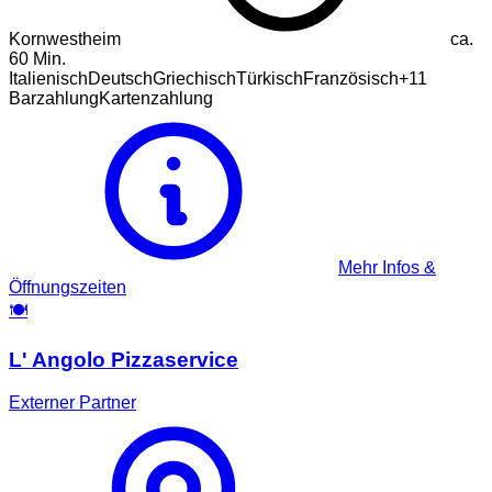
Kornwestheim
ca.
60
Min.
Italienisch
Deutsch
Griechisch
Türkisch
Französisch
+
11
Barzahlung
Kartenzahlung
Mehr Infos &
Öffnungszeiten
🍽️
L' Angolo Pizzaservice
Externer Partner