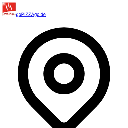
go
PIZZA
go
.de