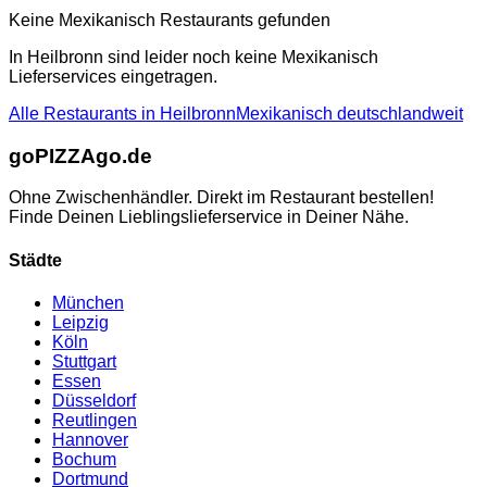
Keine
Mexikanisch
Restaurants gefunden
In
Heilbronn
sind leider noch keine
Mexikanisch
Lieferservices eingetragen.
Alle Restaurants in
Heilbronn
Mexikanisch
deutschlandweit
go
PIZZA
go.de
Ohne Zwischenhändler. Direkt im Restaurant bestellen!
Finde Deinen Lieblingslieferservice in Deiner Nähe.
Städte
München
Leipzig
Köln
Stuttgart
Essen
Düsseldorf
Reutlingen
Hannover
Bochum
Dortmund