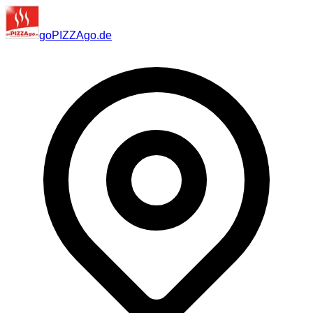
go
PIZZA
go
.de