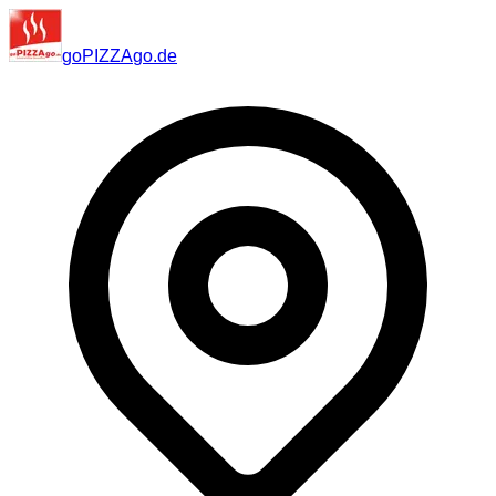
go
PIZZA
go
.de