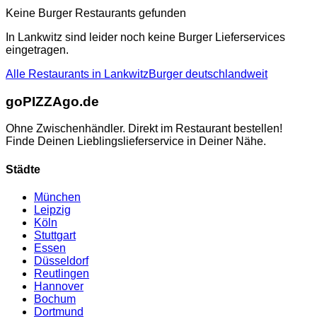
Keine
Burger
Restaurants gefunden
In
Lankwitz
sind leider noch keine
Burger
Lieferservices
eingetragen.
Alle Restaurants in
Lankwitz
Burger
deutschlandweit
go
PIZZA
go.de
Ohne Zwischenhändler. Direkt im Restaurant bestellen!
Finde Deinen Lieblingslieferservice in Deiner Nähe.
Städte
München
Leipzig
Köln
Stuttgart
Essen
Düsseldorf
Reutlingen
Hannover
Bochum
Dortmund