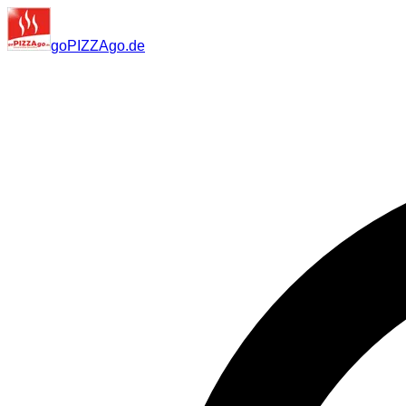
go
PIZZA
go
.de