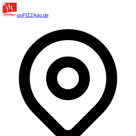
go
PIZZA
go
.de