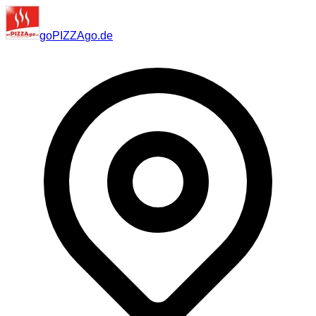
go
PIZZA
go
.de