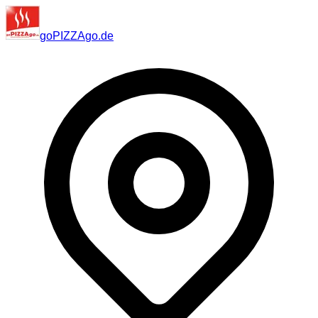
go
PIZZA
go
.de