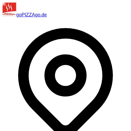
go
PIZZA
go
.de