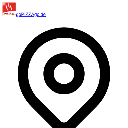
go
PIZZA
go
.de