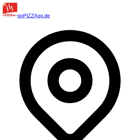
go
PIZZA
go
.de