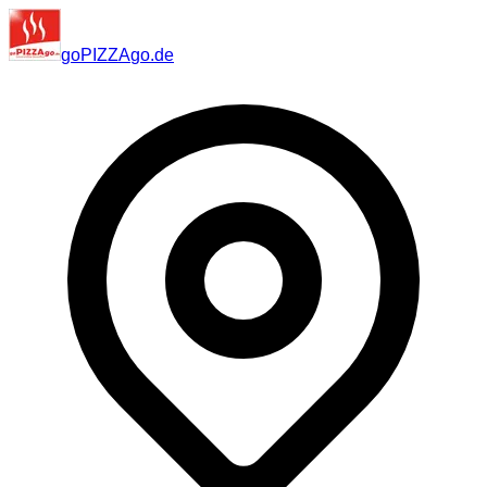
go
PIZZA
go
.de