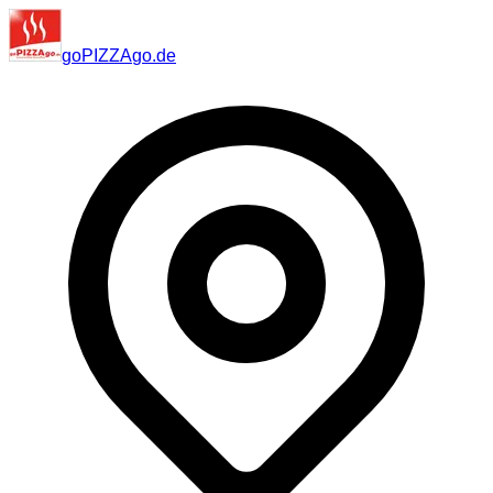
go
PIZZA
go
.de