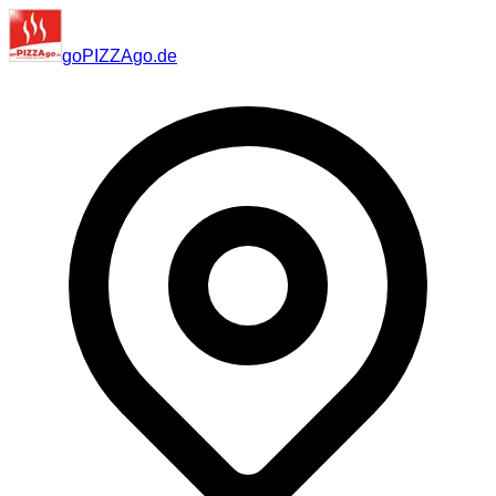
go
PIZZA
go
.de