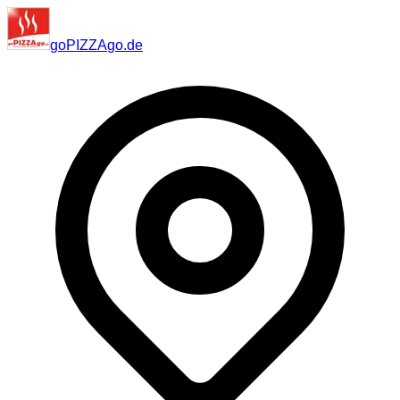
go
PIZZA
go
.de